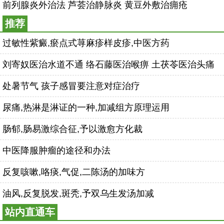
前列腺炎外治法 芦荟治静脉炎 黄豆外敷治痈疮
推荐
过敏性紫癜,瘀点式荨麻疹样皮疹,中医方药
刘寄奴医治水道不通 络石藤医治喉痹 土茯苓医治头痛
处暑节气 孩子感冒要注意对症治疗
尿痛,热淋是淋证的一种,加减组方原理运用
肠郁,肠易激综合征,予以激愈方化裁
中医降服肿瘤的途径和办法
反复咳嗽,咯痰,气促,二陈汤的加味方
油风,反复脱发,斑秃,予双乌生发汤加减
站内直通车