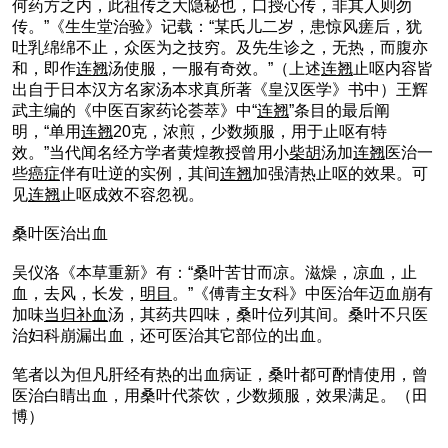
何药方之内，此祖传之大隐秘也，口授心传，非其人则勿
传。”《生生堂治验》记载：“某氏儿二岁，患惊风瘥后，犹
吐乳绵绵不止，众医为之技穷。及先生诊之，无热，而腹亦
和，即作
连翘
汤使服，一服有奇效。”（上述
连翘
止呕内容皆
出自于日本汉方名家汤本求真所著《皇汉医学》书中）王辉
武主编的《中医百家药论荟萃》中“
连翘
”条目的最后阐
明，“单用
连翘
20克，浓煎，少数频服，用于止呕有特
效。”当代闻名经方学者黄煌教授曾用小
柴胡
汤加
连翘
医治一
些
癌症
伴有吐逆的实例，其间
连翘
加强清热止呕的效果。可
见
连翘
止呕成效不容忽视。
桑叶医治出血
吴仪洛《本草重新》有：“桑叶苦甘而凉。滋燥，凉血，止
血，去风，长发，
明目
。”《傅青主女科》中医治年迈血崩有
加味
当归
补血
汤，其药共四味，桑叶位列其间。桑叶不只医
治妇科崩漏出血，还可医治其它部位的出血。
笔者以为但凡肝经有热的出血病证，桑叶都可酌情使用，曾
医治白睛出血，用桑叶代茶饮，少数频服，效果满足。（田
博）