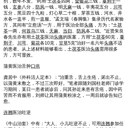
剂，数年不发。”药用“土
茯苓
四两，
金银花
三钱，
蔓荆子
一
钱，
玄参
八分，
防风
一钱，明
天麻
一钱，辛夷花五分，
川芎
五分，黑豆四十九粒，灯心草二十根，芽茶五钱，河水、井
水各一盅半，煎一盅服。”孟文瑞《春脚集》集录历代名家验
方，其间有“立愈汤”一方，用于医治全部
头痛
，方为：“土
茯
苓
一两，
何首乌
三钱，
天麻
、
当归
、
防风
各二钱。”近贤朱良
春先生亦有用土
茯苓
医治
头痛
的医案，方用“土
茯苓
60克，
蔓
荆子
、
川芎
、
菊花
各10克，
甘草
5克”治好一名六年
头痛
不适
的患者。从上述材料能够看出，土
茯苓
医治
头痛
需用很多
方，方可显效。
蒲黄医治舌肿
口疮
龚居中《外科活人定本》：“治重舌，舌上生疮，涎出不止。
以蒲黄末敷之，不过三次即好。”笔者跟随刘国柱老师门诊学
习期间，某日一患者就诊后，问其孙近来患有舌疮，因中药
苦而不肯服用，刘师让其用蒲黄粉涂之，一周后就诊告知已
愈。
连翘
医治吐逆
《牛山治套》中有：“大人、小儿吐逆不止，可用
连翘
参加任