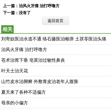
上一篇：
治风火牙痛 治打呼噜方
下一篇：没有了
返回首页
相关
刘寄奴医治水道不通 络石藤医治喉痹 土茯苓医治头痛
治风火牙痛 治打呼噜方
苍术治胃下垂 皂荚治过敏性鼻炎
叶天士治天花
山竹皮水治脚癣 外敷青皮治老年人腹胀
夏天来了各种不适偏方
母亲的小偏方