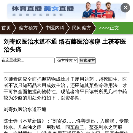
✕
首页
偏方秘方
中医内科
民间偏方
>
>
>
>正文
刘寄奴医治水道不通 络石藤医治喉痹 土茯苓医
治头痛
搜索秘方
医师看病应全面把握药物成效才干屡用达药，起死回生。医
者不该只知药品常用成效主治，还应知其某些冷僻用法，才
干可算全面把握药物特性。现笔者将平日读书所见几种中药
较为冷僻的用处介绍如下，以资参阅。
刘寄奴医治水道不通
陈士铎《本草新编》：“刘寄奴……性善走迅，入膀胱，专能
逐水。凡白浊之症，用数钱，同
车前子
、
茯苓
利水之药服