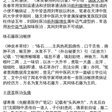
之，立时通快。”《朱良春用药经历集》中介绍，
国医大师
朱
良春常用宣阳温通汤和济阴寒通汤医治
前列腺增生
所造成的
小便不畅病证，方中皆选用刘寄奴以利水。笔者在天津中医
药大学求学期间，随天津中医药大学隶属保健恢复医院刘国
柱侍诊五年，刘国柱医治
前列腺增生
属年迈气虚型的，常选
用
补中益气汤
加味医治，其间刘寄奴不可或缺。
络石藤医治喉痹
《神农本草经》：“络石……主风热死肌痈伤，口干舌焦，痈
肿不消，喉舌肿，水浆不下。”《外台秘要方》引《近效方》
记载：“疗喉痹喉咽塞，喘息不通，顷刻欲绝，神验方。马蔺
根叶二两，上一味切，以水一大升半，煮取一大盏，去滓，
细细吃，顷刻即通。络石草亦疗，煎法分两（量）亦同。”笔
者查阅数据库文献时，曾见广州中医药大学一篇硕士学位论
文，文中介绍了闻名中医学家邓铁涛有一首医治喉痹类病证
的经历方，方名为复方络石藤方，其间络石藤为主药。
土
茯苓
医治
头痛
缪希雍《先醒斋医学广笔记》记载有“头风神方”，方名后自
注“沈观颐中丞传自一道人，子仆妇患此，痛甚欲自缢，服二