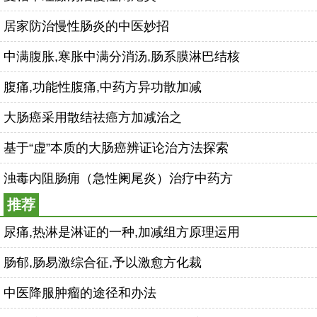
居家防治慢性肠炎的中医妙招
中满腹胀,寒胀中满分消汤,肠系膜淋巴结核
腹痛,功能性腹痛,中药方异功散加减
大肠癌采用散结祛癌方加减治之
基于“虚”本质的大肠癌辨证论治方法探索
浊毒内阻肠痈（急性阑尾炎）治疗中药方
推荐
尿痛,热淋是淋证的一种,加减组方原理运用
肠郁,肠易激综合征,予以激愈方化裁
中医降服肿瘤的途径和办法