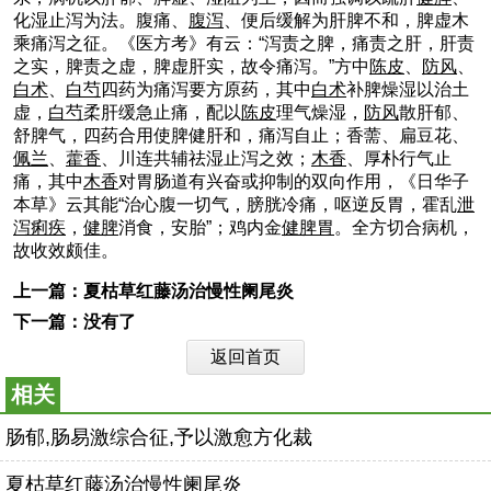
化湿止泻为法。腹痛、
腹泻
、便后缓解为肝脾不和，脾虚木
乘痛泻之征。《医方考》有云：“泻责之脾，痛责之肝，肝责
之实，脾责之虚，脾虚肝实，故令痛泻。”方中
陈皮
、
防风
、
白术
、
白芍
四药为痛泻要方原药，其中
白术
补脾燥湿以治土
虚，
白芍
柔肝缓急止痛，配以
陈皮
理气燥湿，
防风
散肝郁、
舒脾气，四药合用使脾健肝和，痛泻自止；香薷、扁豆花、
佩兰
、
藿香
、川连共辅祛湿止泻之效；
木香
、厚朴行气止
痛，其中
木香
对胃肠道有兴奋或抑制的双向作用，《日华子
本草》云其能“治心腹一切气，膀胱冷痛，呕逆反胃，霍乱
泄
泻
痢疾
，
健脾
消食，安胎”；鸡内金
健脾
胃
。全方切合病机，
故收效颇佳。
上一篇：
夏枯草红藤汤治慢性阑尾炎
下一篇：没有了
返回首页
相关
肠郁,肠易激综合征,予以激愈方化裁
夏枯草红藤汤治慢性阑尾炎