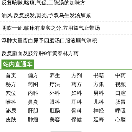
反复咳嗽,咯痰,气促,二陈汤的加味方
油风,反复脱发,斑秃,予双乌生发汤加减
阴吹一证,临床有虚实之分,方用益气止带汤
浮肿大量蛋白尿予四磨汤口服液顺气消积
反复颜面及肢浮肿9年黄春林方药
站内直通车
首页
偏方
养生
方剂
书籍
中药
秘方
药图
疗法
药方
方集
视频
穴位
内科
外科
妇科
男科
口腔
喉科
鼻炎
眼科
耳科
儿科
肠胃
泌尿
肝胆
肛肠
骨科
神经
呼吸
皮肤
肿瘤
美容
保健
延寿
心脑