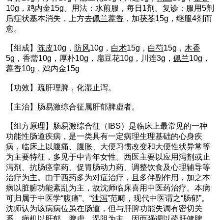
10g，鸡内金15g。用法：水煎服，每日1剂。复诊：服用5剂
后症状基本消失，上方去
佩兰
藿香
，加
茯苓
15g，继服4剂而
愈。
【组成】
陈皮
10g，
防风
10g，
白术
15g，
白芍
15g，
木香
5g，香薷10g，厚朴10g，扁豆花10g，川连3g，
佩兰
10g，
藿香
10g，鸡内金15g
【功效】疏肝理脾，化湿止泻。
【主治】肠易激综合征属肝郁脾虚者。
【组方原理】肠易激综合征（IBS）是临床上最常见的一种
功能性肠道疾病，是一类具有一定病理生理基础的心身疾
病，临床上以腹痛、
腹胀
、大便习惯改变和大便性状异常等
为主要特征，多见于中青年女性。西医主要以应用泻剂或止
泻剂、抗肠痉挛药、促胃肠动力药、调整饮食及心理辅导等
治疗为主。由于西药多为对症治疗，且多伴副作用，加之本
病以脏腑功能紊乱为主，故沈师临床喜用中医药治疗。本病
可归属于中医学“腹痛”、“
泄泻
”范畴，现代中医谓之“肠郁”。
沈师认为该病病位虽在肠道，但与肝脾功能失调有密切关
系，病机以肝郁、脾虚、湿阻为主，因而强调以疏肝
健脾
、