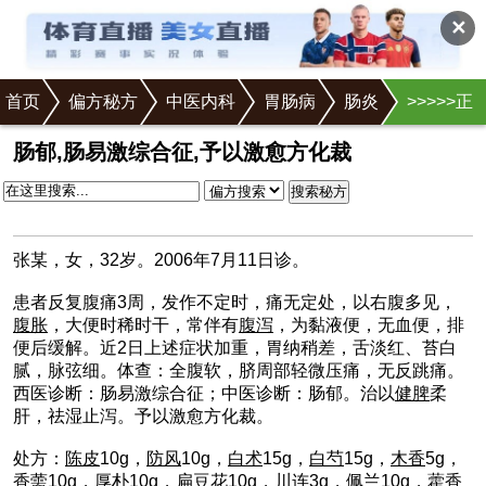
✕
首页
偏方秘方
中医内科
胃肠病
肠炎
>
>
>
>
>正
文
肠郁,肠易激综合征,予以激愈方化裁
搜索秘方
张某，女，32岁。2006年7月11日诊。
患者反复腹痛3周，发作不定时，痛无定处，以右腹多见，
腹胀
，大便时稀时干，常伴有
腹泻
，为黏液便，无血便，排
便后缓解。近2日上述症状加重，胃纳稍差，舌淡红、苔白
腻，脉弦细。体查：全腹软，脐周部轻微压痛，无反跳痛。
西医诊断：肠易激综合征；中医诊断：肠郁。治以
健脾
柔
肝，祛湿止泻。予以激愈方化裁。
处方：
陈皮
10g，
防风
10g，
白术
15g，
白芍
15g，
木香
5g，
香薷10g，厚朴10g，扁豆花10g，川连3g，
佩兰
10g，
藿香