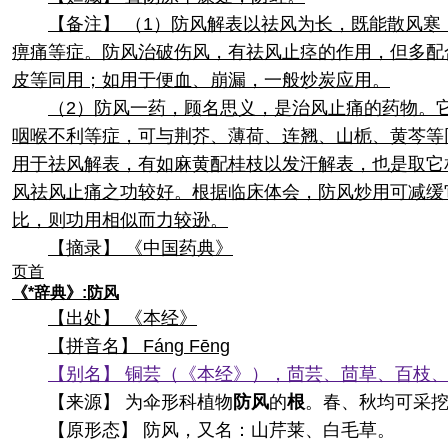
【备注】 （1）防风解表以祛风为长，既能散风
痹痛等症。防风治破伤风，有祛风止痉的作用，但多配
皮等同用；如用于便血、崩漏，一般炒炭应用。
（2）防风一药，顾名思义，是治风止痛的药物。
咽喉不利等症，可与荆芥、薄荷、连翘、山栀、黄芩等
用于祛风解表，有如麻黄配桂枝以发汗解表，也是取它
风祛风止痛之功较好。根据临床体会，防风炒用可减缓
比，则功用相似而力较逊。
【摘录】 《中国药典》
页首
《*辞典》:防风
【出处】 《本经》
【拼音名】 Fánɡ Fēnɡ
【别名】 铜芸（《本经》），茴芸、茴草、百枝
【来源】 为伞形科植物
防风
的
根
。春、秋均可采
【原形态】 防风，又名：山芹莱、白毛草。