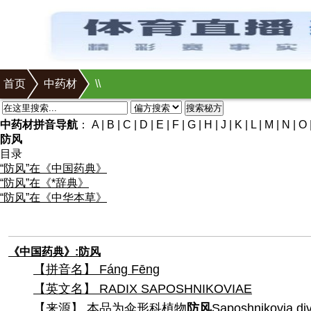
首页
中药材
\
\
搜索秘方
中药材拼音导航
：
A
|
B
|
C
|
D
|
E
|
F
|
G
|
H
|
J
|
K
|
L
|
M
|
N
|
O
防风
目录
“防风”在《中国药典》
“防风”在《*辞典》
“防风”在《中华本草》
《中国药典》:防风
【拼音名】 Fánɡ Fēnɡ
【英文名】 RADIX SAPOSHNIKOVIAE
【来源】 本品为伞形科植物
防风
Saposhnikovia d