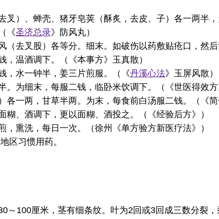
去叉）、蝉壳、猪牙皂荚（酥炙，去皮、子）各一两半，
（《
圣济总录
》防风丸）
风（去叉股）各等分。细末。如破伤以药敷贴疮口，然后
钱，温酒调下。（《本事方》玉真散）
钱，水一钟半，姜三片煎服。（《
丹溪心法
》玉屏风散）
半。为细末，每服二钱，临卧米饮调下。（《世医得效方
）各一两，甘草半两。为末，每食前白汤服二钱。（《简
面糊、酒调下，更以面糊、酒投之。（《经验后方》）
煎，熏洗，每日一次。（徐州《单方验方新医疗法》）
为地区习惯用药。
。
0～100厘米，茎有细条纹。叶为2回或3回成三数分裂