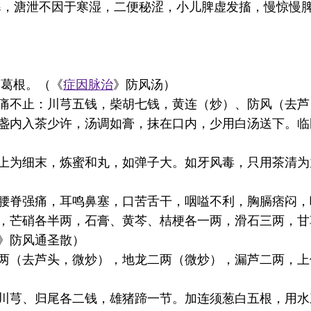
寒，溏泄不因于寒湿，二便秘涩，小儿脾虚发搐，慢惊慢
、葛根。（《
症因脉治
》防风汤）
痛不止：川芎五钱，柴胡七钱，黄连（炒）、防风（去芦
盏内入茶少许，汤调如膏，抹在口内，少用白汤送下。临
上为细末，炼蜜和丸，如弹子大。如牙风毒，只用茶清为
腰脊强痛，耳鸣鼻塞，口苦舌干，咽嗌不利，胸膈痞闷，
，芒硝各半两，石膏、黄芩、桔梗各一两，滑石三两，甘
》防风通圣散）
两（去芦头，微炒），地龙二两（微炒），漏芦二两，上
川芎、归尾各二钱，雄猪蹄一节。加连须葱白五根，用水