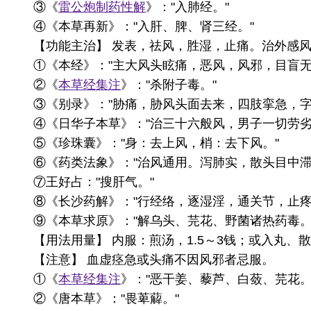
③《
雷公炮制药性解
》："入肺经。"
④《本草再新》："入肝、脾、肾三经。"
【功能主治】 发表，祛风，胜湿，止痛。治外感
①《本经》："主大风头眩痛，恶风，风邪，目盲
②《
本草经集注
》："杀附子毒。"
③《别录》："胁痛，胁风头面去来，四肢挛急，字
④《日华子本草》："治三十六般风，男子一切劳
⑤《珍珠囊》："身：去上风，梢：去下风。"
⑥《药类法象》："治风通用。泻肺实，散头目中滞
⑦王好占："搜肝气。"
⑧《长沙药解》："行经络，逐湿淫，通关节，止
⑨《本草求原》："解乌头、芫花、野菌诸热药毒。
【用法用量】 内服：煎汤，1.5～3钱；或入丸、
【注意】 血虚痉急或头痛不因风邪者忌服。
①《
本草经集注
》："恶干姜、藜芦、白蔹、芫花。
②《唐本草》："畏萆薢。"