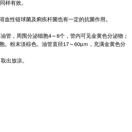
射同样有效。
溶血性链球菌及痢疾杆菌也有一定的抗菌作用。
形油管，周围分泌细胞4～8个，管内可见金黄色分泌物；
。粉末淡棕色。油管直径17～60μｍ，充满金黄色分
。
，取出放凉。