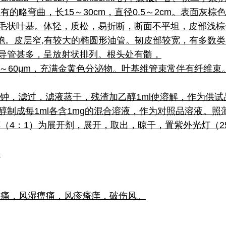
的略弯曲，长15～30cm，直径0.5～2cm。表面灰
毛状叶基。体轻，质松，易折断，断面不平坦，皮部浅棕
列细胞。皮层窄,有较大的椭圆形油管。韧皮部较宽，有多数
导管甚多，呈放射状排列。根头处有髓，
～60μm，充满金黄色分泌物。叶基维管束常伴有纤维束。
20分钟，滤过，滤液蒸干，残渣加乙醇1ml使溶解，作为
醇制成每1ml各含1mg的混合溶液，作为对照品溶液。
-甲醇（4：1）为展开剂，展开，取出，晾干，置紫外光灯（
。
头痛，风湿痹痛，风疹瘙痒，破伤风。