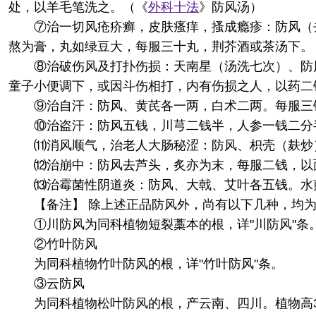
处，以羊毛笔洗之。（《
外科十法
》防风汤）
⑦治一切风疮疥癣，皮肤瘙痒，搔成瘾疹：防风（
熬为膏，丸如绿豆大，每服三十丸，荆芥酒或茶汤下。
⑧治破伤风及打扑伤损：天南星（汤洗七次）、防
童子小便调下，或因斗伤相打，内有伤损之人，以药二
⑨治自汗：防风、黄芪各一两，白术二两。每服三
⑩治盗汗：防风五钱，川芎二钱半，人参一钱二分
⑾消风顺气，治老人大肠秘涩：防风、枳壳（麸炒
⑿治崩中：防风去芦头，炙亦为末，每服二钱，以
⒀治霉菌性阴道炎：防风、大戟、艾叶各五钱。水
【备注】 除上述正品防风外，尚有以下几种，均
①川防风为同科植物短裂藁本的根，详"川防风"条
②竹叶防风
为同科植物竹叶防风的根，详"竹叶防风"条。
③云防风
为同科植物松叶防风的根，产云南、四川。植物高3