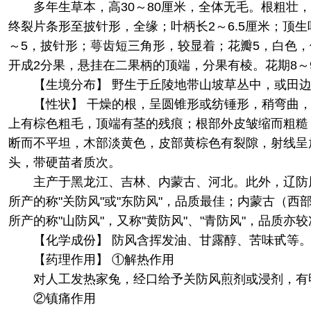
多年生草本，高30～80厘米，全体无毛。根粗壮
终裂片条形至披针形，全缘；叶柄长2～6.5厘米；顶
～5，披针形；萼齿短三角形，较显着；花瓣5，白色
开成2分果，悬挂在二果柄的顶端，分果有棱。花期8～9
【生境分布】 野生于丘陵地带山坡草丛中，或田
【性状】 干燥的根，呈圆锥形或纺锤形，稍弯曲，
上有棕色粗毛，顶端有茎的残痕；根部外皮皱缩而粗糙
断而不平坦，木部淡黄色，皮部黄棕色有裂隙，射线呈
头，带硬苗者质次。
主产于黑龙江、吉林、内蒙古、河北。此外，辽防
所产的称"关防风"或"东防风"，品质最佳；内蒙古（西
所产的称"山防风"，又称"黄防风"、"青防风"，品质亦
【化学成份】 防风含挥发油、甘露醇、苦味甙等
【药理作用】 ①解热作用
对人工发热家兔，经口给予关防风煎剂或浸剂，有
②镇痛作用