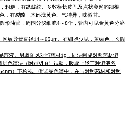
棕色，粗糙，有纵皱纹、多数横长皮孔及点状突起的细根
色，有裂隙，木部浅黄色。气特异，味微甘。
类圆形油管，周围分泌细胞4～8个，管内可见金黄色分泌
网纹导管直径14～85μm。石细胞少见，黄绿色，长圆
供试品溶液。另取防风对照药材1g，同法制成对照药材溶
照薄层色谱法（附录Ⅵ B）试验，吸取上述三种溶液各
254nm）下检视。供试品色谱中，在与对照药材和对照