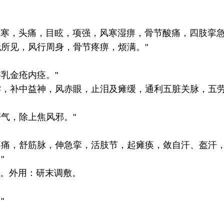
风寒，头痛，目眩，项强，风寒湿痹，骨节酸痛，四肢挛
无所见，风行周身，骨节疼痹，烦满。"
乳金疮内痉。"
劣，补中益神，风赤眼，止泪及瘫缓，通利五脏关脉，五劳
气，除上焦风邪。"
疼痛，舒筋脉，伸急挛，活肢节，起瘫痪，敛自汗、盔汗，
"
散。外用：研末调敷。
"