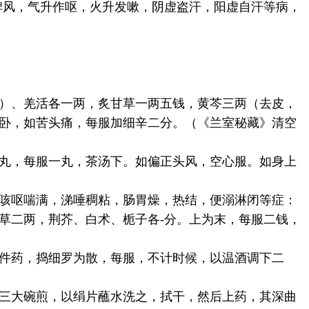
脾风，气升作呕，火升发嗽，阴虚盗汗，阳虚自汗等病，
）、羌活各一两，炙甘草一两五钱，黄芩三两（去皮，
卧，如苦头痛，每服加细辛二分。（《兰室秘藏》清空
丸，每服一丸，茶汤下。如偏正头风，空心服。如身上
咳呕喘满，涕唾稠粘，肠胃燥，热结，便溺淋闭等症：
草二两，荆芥、白术、栀子各-分。上为末，每服二钱，
件药，捣细罗为散，每服，不计时候，以温酒调下二
三大碗煎，以绢片蘸水洗之，拭干，然后上药，其深曲