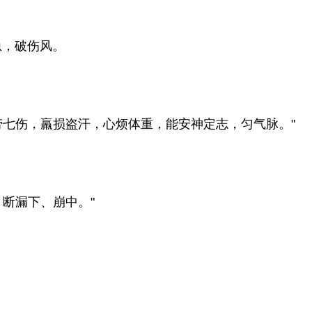
急，破伤风。
七伤，羸损盗汗，心烦体重，能安神定志，匀气脉。"
断漏下、崩中。"