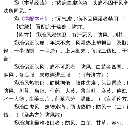
③《本草经疏》："诸病血虚痉急，头痛不因于风
法所同忌。"
④《
得配本草
》："元气虚，病不因风湿者禁用。"
【贮藏】 置阴凉干燥处，防蛀。
【附方】 ①治风邪伤卫，有汗恶风：防风、荆芥
②治偏正头痛，年深不愈，风湿热上塑损目，及脑
锉，一半酒制，一半炒）。上为细末，每服二钱匕，于
膏）
③治偏正头风，痛不可忍者：防风、白芷各四两。
麻风，食后服。未愈连进三服。（《普济方》）
④治风热拂郁，筋脉拘倦，肢体焦痿，头目昏眩，
防风、川芎、当归、芍药、大黄、薄荷叶、麻黄、连翘
水一大盏，生姜三片，煎至六分，温服。（《宜明论方
⑤治白虎风，走转疼痛，两膝热肿：防风一（二）
钱。（《圣惠方》防风散）
⑥治痈疽最难收口者：防风、白芷、甘草、赤芍、