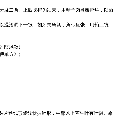
天麻二两。上四味捣为细末，用精羊肉煮熟捣烂，以酒
以温酒调下一钱。如牙关急紧，角弓反张，用药二钱，
》防风散）
便单方》）
，裂片狭线形或线状披针形，中部以上茎生叶有叶鞘。伞