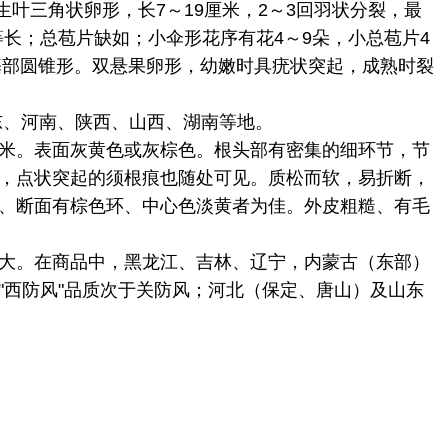
叶三角状卵形，长7～19厘米，2～3回羽状分裂，最
等长；总苞片缺如；小伞形花序有花4～9朵，小总苞片4
基部圆锥形。双悬果卵形，幼嫩时具疣状突起，成熟时裂
东、河南、陕西、山西、湖南等地。
5厘米。表面灰黄色或灰棕色。根头部有密集的细环节，节
，点状突起的须根痕也随处可见。质松而软，易折断，
、断面有棕色环、中心色淡黄者为佳。外皮粗糙、有毛
大。在商品中，黑龙江、吉林、辽宁，内蒙古（东部）
的"西防风"品质次于关防风；河北（保定、唐山）及山东