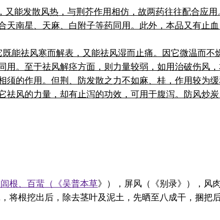
寒，又能发散风热，与荆芥作用相仿，故两药往往配合应
合天南星、天麻、白附子等药同用。此外，本品又有止血
它既能祛风寒而解表，又能祛风湿而止痛。因它微温而不
同用。至于祛风解痉方面，则力量较弱，如用治破伤风，
相须的作用。但荆、防发散之力不如麻、桂，作用较为缓
它祛风的力量，却有止泻的功效，可用于腹泻。防风炒炭
、闾根、百蜚（《
吴普本草
》），屏风（《别录》），风
挖，将根挖出后，除去茎叶及泥土，先晒至八成干，捆把