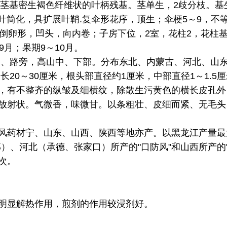
，茎基密生褐色纤维状的叶柄残基。茎单生，2歧分枝。基生
生叶简化，具扩展叶鞘.复伞形花序，顶生；伞梗5～9，不
，倒卵形，凹头，向内卷；子房下位，2室，花柱2，花柱
月；果期9～10月。
边、路旁，高山中、下部。分布东北、内蒙古、河北、山
长20～30厘米，根头部直径约1厘米，中部直径1～1.
，有不整齐的纵皱及细横纹，除散生污黄色的横长皮孔外
放射状。气微香，味微甘。以条粗壮、皮细而紧、无毛头
风药材宁、山东、山西、陕西等地亦产。以黑龙江产量最
部）、河北（承德、张家口）所产的"口防风"和山西所产
较次。
。
明显解热作用，煎剂的作用较浸剂好。