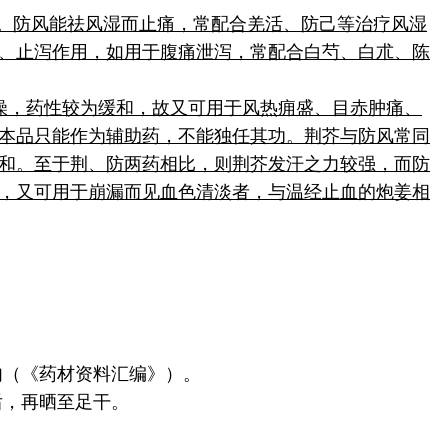
用。防风能祛风湿而止痛，常配合羌活、防己等治疗风湿
、止泻作用，如用于腹痛泄泻，常配合白芍、白朮、陈
燥，药性较为缓和，故又可用于风热痈盛、目赤肿痛、
本品只能作为辅助药，不能独任其功。荆芥与防风常同
和。至于荆、防两药相比，则荆芥发汗之力较强，而防
，又可用于崩漏而见血色清淡者，与温经止血的炮姜相
肉（《药材资料汇编》）。
后，再晒至足干。