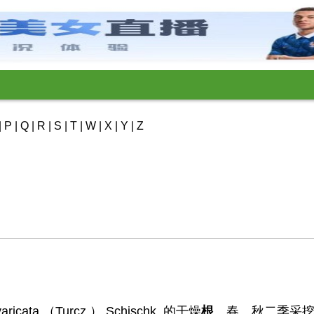
|
P
|
Q
|
R
|
S
|
T
|
W
|
X
|
Y
|
Z
ivaricata （Turcz.） Schischk. 的干燥
根
。春、秋二季采