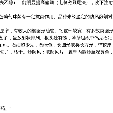
蒸去乙醇），能明显提高痛阈（电刺激鼠尾法），皮下注
色葡萄球菌有一定抗菌作用。品种未经鉴定的防风煎剂对
。皮层窄，有较大的椭圆形油管。韧皮部较宽，有多数类圆
甚多，呈放射状排列。根头处有髓，薄壁组织中偶见石细胞
5μｍ。石细胞少见，黄绿色，长圆形或类长方形，壁较厚
透切片，晒干。炒防风：取防风片，置锅内微炒至深黄色
药。"