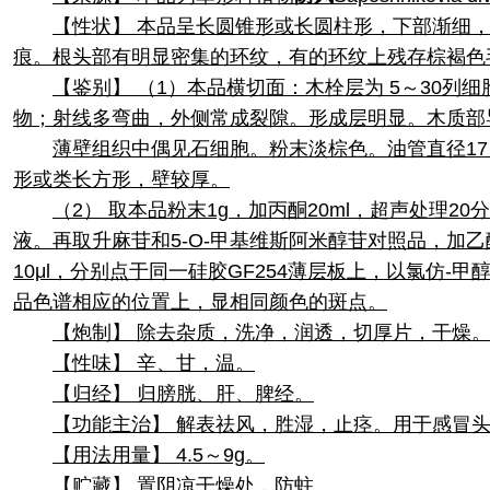
【性状】 本品呈长圆锥形或长圆柱形，下部渐细，有
痕。根头部有明显密集的环纹，有的环纹上残存棕褐色
【鉴别】 （1）本品横切面：木栓层为 5～30
物；射线多弯曲，外侧常成裂隙。形成层明显。木质部
薄壁组织中偶见石细胞。粉末淡棕色。油管直径17
形或类长方形，壁较厚。
（2） 取本品粉末1g，加丙酮20ml，超声处理
液。再取升麻苷和5-O-甲基维斯阿米醇苷对照品，加乙
10μl，分别点于同一硅胶GF254薄层板上，以氯仿
品色谱相应的位置上，显相同颜色的斑点。
【炮制】 除去杂质，洗净，润透，切厚片，干燥
【性味】 辛、甘，温。
【归经】 归膀胱、肝、脾经。
【功能主治】 解表祛风，胜湿，止痉。用于感冒
【用法用量】 4.5～9g。
【贮藏】 置阴凉干燥处，防蛀。