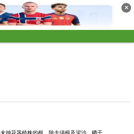
✕
挖未抽花茎植株的根，除去须根及泥沙，晒干。