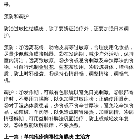
果。
预防和调护
防治过敏性
结膜炎
，除了要辨证治疗外，还要加强日常调
护。
预防：①远离花粉、动物皮屑等过敏原，合理使用化妆品，
尽量少佩戴角膜接触器。②在发病期，减少户外活动，保持
室内清洁，远离致敏原。③少食或忌食刺激及辛辣厚味的食
物。可自行泡制
金银花
、
菊花
茶饮用。④锻炼身体，增强体
质，防止时邪侵袭。⑤保持心情舒畅，调整情绪，调畅气
机。
调护：①发作期，可戴有色眼镜以避免日光刺激。②眼部奇
痒时，不要用力揉擦，以免加重过敏症状；正确使用眼药。
③对于湿热体质患者，少食或不食辛甘厚味，避免吃辛辣食
品，如辣椒、羊肉等，以免造成脾胃湿热，加重病情。④病
情缓解期，可用益肺补脾法巩固治疗，防止或减轻次年复
发。⑤冷敷能缓解眼痒，不要热敷。
上一篇：
单纯疱疹病毒性角膜炎 主治方