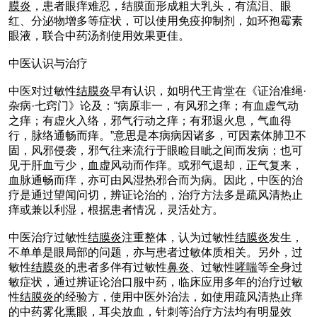
膜炎
，患者眼痒难忍，结膜面形成粗大乳头，有流泪、眼
红、分泌物增多等症状，可以使用免疫抑制剂，如环孢霉素
眼液，联合中药汤剂使用效果更佳。
中医认识与治疗
中医对过敏性
结膜炎
早有认识，如明代王肯堂在《证治准绳·
杂病·七窍门》论及：“病原非一，有风邪之痒；有血虚气动
之痒；有虚火入络，邪气行动之痒；有邪退火息，气血得
行，脉络通畅而痒。”意思是本病病因诸多，可因素体肺卫不
固，风邪侵袭，邪气往来流行于眼睑目眦之间而发病；也可
见于肝血亏少，血虚风动而作痒。或邪气退却，正气复来，
血脉通畅而痒，亦可由风湿热邪合而为病。因此，中医的治
疗是通过望闻问切，辨证论治的，治疗方法多是疏风清热止
痒或兼以利湿，根据患者情况，灵活处方。
中医治疗过敏性
结膜炎
注重整体，认为过敏性
结膜炎
发生，
不单单是眼局部的问题，亦与患者过敏体质相关。另外，过
敏性
结膜炎
的患者多伴有过敏性
鼻炎
、过敏性
哮喘
等全身过
敏症状，通过辨证论治口服中药，临床应用多年的治疗过敏
性
结膜炎
的经验方，使用中医外治法，如使用疏风清热止痒
的中药雾化熏眼，耳尖放血，针刺等治疗方法均有明显效