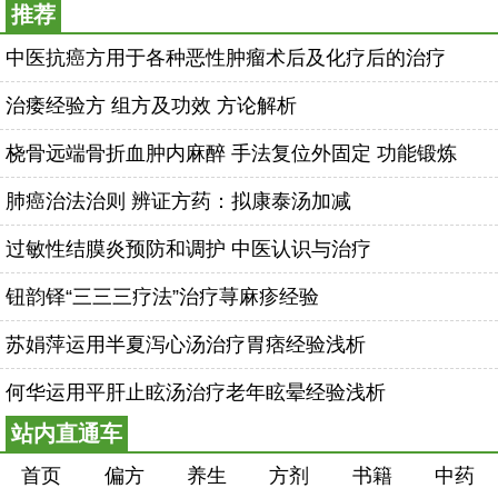
推荐
中医抗癌方用于各种恶性肿瘤术后及化疗后的治疗
治痿经验方 组方及功效 方论解析
桡骨远端骨折血肿内麻醉 手法复位外固定 功能锻炼
肺癌治法治则 辨证方药：拟康泰汤加减
过敏性结膜炎预防和调护 中医认识与治疗
钮韵铎“三三三疗法”治疗荨麻疹经验
苏娟萍运用半夏泻心汤治疗胃痞经验浅析
何华运用平肝止眩汤治疗老年眩晕经验浅析
站内直通车
首页
偏方
养生
方剂
书籍
中药