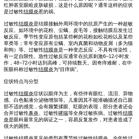
红肿甚至眼睑皮肤破损，这是什么原因呢？通常这样的症状
是过敏性
结膜炎
惹的祸。
过敏性
结膜炎
是结膜接触外周环境中的抗原产生的一种超敏
反应。如环境中的花粉、尘螨、皮毛等，接触结膜后发生过
敏反应。季节性变应原包括某些树的花粉如松花粉以及某些
草类等；常年变应原有尘螨、室内真菌和动物皮屑（多为猫
和狗）等。过敏性
结膜炎
是一种变态反应，不具有传染性，
有一定自限性。急性过敏反应通常在抗原刺激6~12小时发
作，48~72小时达到高峰，可持续数天。因奇痒难耐，在中
医眼科称过敏性
结膜炎
为“目痒病”。
症状特点与分型
过敏性
结膜炎
症状以眼痒为主，有些伴有眼红、流泪、异物
感、白色黏液分泌物增加等。儿童因其不能准确描述自己眼
部不适的感觉，会有频繁揉眼、眨眼的表现，部分患者还会
合并过敏性
鼻炎
、过敏性
哮喘
等全身过敏疾病。过敏性
结膜
炎
是眼科最常见的病证之一，容易反复发作，对患者造成了
很大的困扰。
过敏性
结膜炎
常见的类型有季节性过敏性
结膜炎
、全年性过