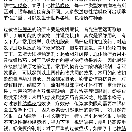
敏性
结膜炎
、春季卡他性
结膜炎
，每一种类型发病病程有所
区别，眼痒程度也有所不同。大多数过敏性
结膜炎
可出现季
节性加重，可以发生于世界各地，包括所有种族。
过敏性
结膜炎
的治疗主要是缓解症状。首先注意远离致敏
原，了解可能的致敏物，并避免接触。其次是眼部用药，有
以下几种常用类型。①抗组胺药：局部应用抗组胺药，对速
发型过敏反应的治疗效果较好，但常有复发。常用药物有埃
美丁。②肥大细胞稳定剂：起效相对缓慢，总体治疗效果不
及抗组胺药，对于已经发作的患者治疗效果较差，因此最好
在接触过敏原之前使用。常用药物有色甘酸钠滴眼剂。③双
效眼药：可以起到以上两种药物共同的效果，常用的药物如
盐酸氮卓斯汀眼液、奥洛他定眼液。④非甾体类抗炎药：对
缓解眼痒、结膜充血、流泪等眼部症状和体征有一定治疗效
果，常用的药物有双氯芬酸钠、普拉洛芬等滴眼剂。⑤糖皮
质激素眼液：常用的糖皮质激素药有氟米龙、地塞米松等，
对过敏性
结膜炎
起效快、疗效好，但激素类眼药需要在眼科
医生指导下使用，因为激素会引起眼部的副作用，如引起
青
光眼
、
白内障
等，不可长期使用，特别是引起
青光眼
，导致
不可逆性视神经萎缩，视力下降，视野缺损，需引起高度重
视。⑥免疫抑制剂：对于严重的过敏症状，如春季卡他性
结