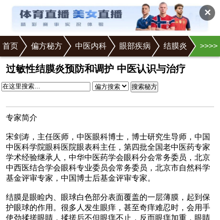
✕
首页
偏方秘方
中医内科
眼部疾病
结膜炎
>
>
>
>
>正文
过敏性结膜炎预防和调护 中医认识与治疗
搜索秘方
专家简介
宋剑涛，主任医师，中医眼科博士，博士研究生导师，中国
中医科学院眼科医院眼表科主任，第四批全国老中医药专家
学术经验继承人，中华中医药学会眼科分会常务委员，北京
中西医结合学会眼科专业委员会常务委员，北京市自然科学
基金评审专家，中国博士后基金评审专家。
结膜是眼睑内、眼球白色部分表面覆盖的一层薄膜，起到保
护眼球的作用。很多人发生眼痒，甚至奇痒难忍时，会用手
使劲揉搓眼睛，揉搓后不但眼痒不止，反而眼痒加重，眼睛