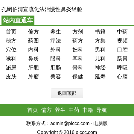
孔嗣伯清宣疏化法治慢性鼻炎经验
站内直通车
首页
偏方
养生
方剂
书籍
中药
秘方
药图
疗法
药方
方集
视频
穴位
内科
外科
妇科
男科
口腔
喉科
鼻炎
眼科
耳科
儿科
肠胃
泌尿
肝胆
肛肠
骨科
神经
呼吸
皮肤
肿瘤
美容
保健
延寿
心脑
返回顶部
首页
偏方
养生
中药
书籍
导航
联系方式：admin@piccc.com -
电脑版
Copyright © 2016 piccc.com