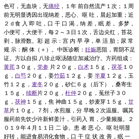
色可，无血块，无
痛经
，１年 前自然流产１次；１周
前无明显诱因出现纳差，恶心、呕 吐，晨起加重；近
２ｄ食 入 即 吐，口 干 口 渴，纳 差，眠 差， 多梦，
小便可，大便干，每２～３日１次，舌边尖红，苔花
剥，脉滑数。彩 超 示：宫 内 早 孕，单 活 胎；尿 常
规 示：酮 体（＋）。中医诊断：
妊娠
恶阻，胃阴不足
证。方以自拟 八珍止呕汤随症加减治疗。方药组成：
黄芪
３０ｇ，
党参
片２０ｇ，
白术
１５ｇ，
茯苓
１０
ｇ，
白芍
２０ｇ，姜
竹茹
１２ｇ，姜
半夏
１２ｇ，玉
竹１２ｇ，
麦冬
２０ｇ，砂仁６ｇ（后下），桑寄生
１５ｇ，
续断
片２０ｇ，
杜仲
２０ｇ，菟丝子３０
ｇ，
茯神
１５ｇ，焦 神曲１５ｇ，炒麦芽１５ｇ，
甘
草
片１０ｇ。７剂，水煎服，分 早晚２次温服。嘱其
服药前先饮少许新鲜姜汁，引药入 胃，少量频服。２
０１９年４月１１日 二 诊。患 者 恶 心、呕 吐明显
好转，能进食易消化食物，口 干 症 状 改 善，眠 一