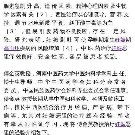
腺素急剧 升 高、遗 传 因 素、精神心理因素 及生物
学 因素有 关［２］。西医治疗以心理疏导、营 养 支
持、调 节 水电解质 平 衡、纠正酸中毒等为主
［３］，但 易 引 发 药 物不良反应，存 在 一 定 风
险。研 究 表 明，妊 娠 剧 吐 可 使 孕晚期发生
妊娠
期
高血压
疾病的 风险增加［４］。中 医 药治疗
妊娠
恶
阻疗 效良好，安 全 性 高，容 易 被 患 者 接受。
傅金英教授，河南中医药大学中医妇科学学科主 任、
博士生导 师，中 华 中 医 药 学 会 妇 科 分 会 常 务
委 员， 中国民族医药学会妇科专业委员会常任理事。
傅金英 教授长期从事中医妇科教学、科研及临床工
作，擅长中 西医结合治 疗 月 经 病、产 后 病、带 下
病 等，尤 其 对 妊 娠 恶阻的治 疗 颇 有 经 验。笔 者
有 幸 从 师 临 证 学 习，现 将 傅金英教授治疗
妊娠
恶
阻的经验介绍如下。