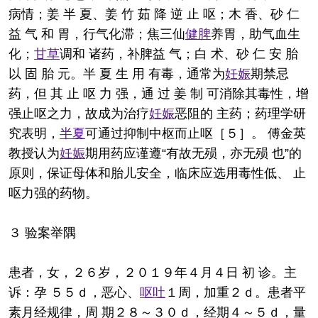
病情；姜 半 夏、姜 竹 茹 降 逆 止 呕；木 香、砂 仁
益 气 和 胃，行气化滞；焦三仙
健脾
养胃，助气血生
化；
甘草
调和 诸药，补脾益 气；白 术、砂 仁 安 胎
以 固 胎 元。半 夏 生 用 有毒，通常为
妊娠
期禁忌
药，但 其 止 呕 力 强，通 过 姜 制 可消除其毒性，增
强止呕之力，故成为治疗
妊娠
恶阻的 主药；药理学研
究表明，
半夏
可通过抑制中枢而止呕［５］。 傅金英
教授认为
妊娠
期用药应谨遵“有故无殒，亦无殒 也”的
原则，保证母体和胎儿安全，临床应选用毒性低、 止
呕力强的药物。
３ 验案举隅
患者，女，２６岁，２０１９年４月４日 初 诊。主
诉：孕 ５５ｄ，恶心、
呕吐
１周，加重２ｄ。患者平
素月经规律，周 期２８～３０ｄ，经期４～５ｄ，量