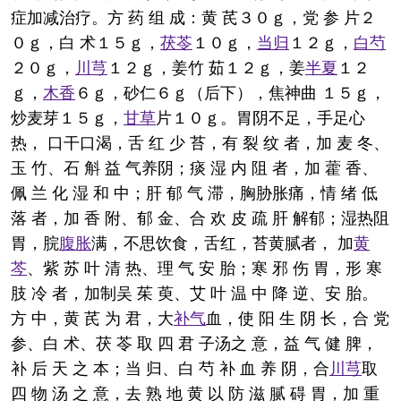
症加减治疗。方 药 组 成：黄 芪３０ｇ，党 参 片２
０ｇ，白 术１５ｇ，
茯苓
１０ｇ，
当归
１２ｇ，
白芍
２０ｇ，
川芎
１２ｇ，姜竹 茹１２ｇ，姜
半夏
１２
ｇ，
木香
６ｇ，砂仁６ｇ（后下），焦神曲 １５ｇ，
炒麦芽１５ｇ，
甘草
片１０ｇ。胃阴不足，手足心
热， 口干口渴，舌 红 少 苔，有 裂 纹 者，加 麦 冬、
玉 竹、石 斛 益 气养阴；痰 湿 内 阻 者，加 藿 香、
佩 兰 化 湿 和 中；肝 郁 气 滞，胸胁胀痛，情 绪 低
落 者，加 香 附、郁 金、合 欢 皮 疏 肝 解郁；湿热阻
胃，脘
腹胀
满，不思饮食，舌红，苔黄腻者， 加
黄
芩
、紫 苏 叶 清 热、理 气 安 胎；寒 邪 伤 胃，形 寒
肢 冷 者，加制吴 茱 萸、艾 叶 温 中 降 逆、安 胎。
方 中，黄 芪 为 君，大
补气
血，使 阳 生 阴 长，合 党
参、白 术、茯 苓 取 四 君 子汤之 意，益 气 健 脾，
补 后 天 之 本；当 归、白 芍 补 血 养 阴，合
川芎
取
四 物 汤 之 意，去 熟 地 黄 以 防 滋 腻 碍 胃，加 重