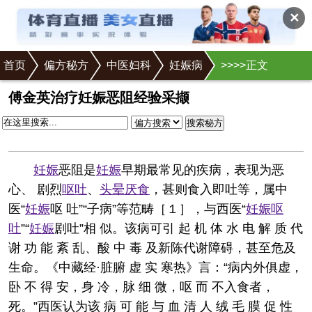
✕
首页
偏方秘方
中医妇科
妊娠病
>
>
>
>正文
傅金英治疗妊娠恶阻经验采撷
搜索秘方
妊娠
恶阻是
妊娠
早期最常见的疾病，表现为恶
心、 剧烈
呕吐
、
头晕
厌食
，甚则食入即吐等，属中
医“
妊娠
呕 吐”“子病”等范畴［１］，与西医“
妊娠
呕
吐
”“
妊娠
剧吐”相 似。该病可引 起 机 体 水 电 解 质 代
谢 功 能 紊 乱、酸 中 毒 及新陈代谢障碍，甚至危及
生命。《中藏经·脏腑 虚 实 寒热》言：“病内外俱虚，
卧 不 得 安，身 冷，脉 细 微，呕 而 不入食者，
死。”西医认为该 病 可 能 与 血 清 人 绒 毛 膜 促 性