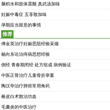
脑积水和肢体震颤 真武汤加味
妊娠中毒症 五苓散加味
孕期应当留意的事情
推荐
傅金英治疗妊娠恶阻经验采撷
杨向东论治痔病思想经验
倒经 青春期闭经 处方组成 病例验证
中医正骨治疗儿童骨折举案
陶汉华治疗肺癌常用角药
椿皮白术散治功血
毛囊炎的中医治疗