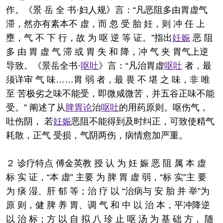
作。《景 岳 全 书·妇人规》言：“凡恶阻多由胃虚气
滞，然亦有素本不 虚，而 忽 受 胎 妊，则 冲 任 上
壅，气 不 下 行，故 为 呕 逆 等 证。”指出
妊娠
恶 阻
多 由 胃 虚 气 滞 或 胃 失 和 降，冲 气 夹 胃气上逆
导致。《景岳全书·
呕吐
》言：“凡治胃虚
呕吐
者，最
须详审 气 味……胃 弱 者，最 畏 不 堪 之 味，非 唯
至 苦极劣之味不能受，即微咸微苦，并五谷正味不能
受。” 阐述了从
脾胃论
治
呕吐
的用药原则。呕伤气，
吐伤阴， 若
妊娠
恶阻不能得到及时纠正，可致使精气
耗散，正气 受损，气阴两伤，病情愈加严重。
２ 诊疗特点 傅金英教 授 认 为 妊 娠 恶 阻 属 本 虚
标 实 证，“本 虚” 主要 为 脾 胃 虚 弱，“标 实”主 要
为 痰 湿、肝 郁 等；治 疗 以 “治病与 安 胎 并 举”为
原 则，健 脾 养 胃、调 气 和 中 以 治 本，平冲降逆
以 治 标；方 以 自 拟 八 珍 止 呕 汤 为 基 础 方， 随