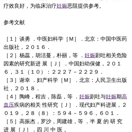
疗效良好，为临床治疗
妊娠
恶阻提供参考。
参考文献
［１］谈勇 ．中医妇科学［Ｍ］．北京：中国中医药
出版社，２０１６．
［２］杨蕊，胡洁蔓，朴丽，等 ．
妊娠
剧吐相关危险
因素的研究新进 展［Ｊ］．中国妇幼保健，２０１
６，３１（１０）：２２２７－２２２９．
［３］谢幸 ．妇产科学［Ｍ］．北京：人民卫生出版
社，２０１８．
［４］陶峰，程吉，陈磊，等 ．
妊娠
剧吐与
妊娠
期
高
血压
疾病的相关 性研究［Ｊ］．现代妇产科进展，２
０１９，２８（８）：５９４－５９６，６０１．
［５］高振杰，罗沙，周建雄，等 ．半 夏 的 研 究
进 展［Ｊ］．四 川 中 医，