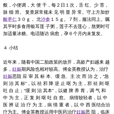
般，小便调，大 便 干，每２日１次，舌 红、少 苔，
脉 细 滑。 复查尿常规未 见 明 显 异 常。守上方加炒
酸枣仁
３０ｇ， 北
沙参
１５ｇ。７剂，服法同上。嘱
其平时多食用银耳莲 子粥，莲子不去莲心，熬粥时可
加适量冰糖。电话随访 病愈，孕６个月内未复发。
４ 小结
近年来，随着中国二胎政策的放开，高龄产妇越来 越
多，
妊娠
期风险也相对较高。傅金英教授认为，治疗
妊娠
恶阻 应 审 其 标 本、缓 急、主 次 而 治 之，“急
则 治 其 标”，以 祛 邪 降 逆 止 呕 为 主，邪 祛 则 呕
吐 自 止；“缓 则 治 其本”，以健 脾 养 胃，调 气 和
中 为 主，正 复 则 呕 吐 自 愈。 病情较轻者，以 中
医 辨 证 治 疗 为 主，病 情 重 者，以 中 西 医结合治
疗为主。傅金英教授运用中医药治疗
妊娠
恶 阻，临床