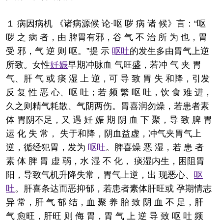
１ 病因病机 《诸病源候 论·呕 哕 病 诸 候》言：“呕
哕 之 病 者，由 脾胃有邪，谷 气 不 治 所 为 也，胃
受 邪，气 逆 则 呕。”提 示
呕吐
的发生多由胃气上逆
所致。女性
妊娠
早期冲脉血 气旺盛，若冲 气 夹 胃
气、肝 气 或 痰 湿 上 逆，可 导 致 胃 失 和降，引发
反 复 性 恶 心、呕 吐；若 频 繁 呕 吐，饮 食 难 进，
久之则精气耗散、气阴两伤。胃喜润勿燥，若患者素
体 胃阴不足，又 遇 妊 娠 期 阴 血 下 聚，导 致 脾 胃
运 化 失 常， 失于和降，阴血益虚，冲气夹胃气上
逆，循经犯胃，发为
呕吐
。脾喜燥 恶 湿，若 患 者
素 体 脾 胃 虚 弱，水 湿 不 化， 痰湿内生，困阻胃
阳，导致气机升降失常，胃气上逆，出 现恶心、
呕
吐
。肝喜条达而恶抑郁，若患者素体肝旺或 孕期情志
异 常，肝 气 郁 结，血 聚 养 胎 致 阴 血 不 足，肝
气 愈旺，肝旺 则 侮 胃，胃 气 上 逆 导 致 呕 吐 频