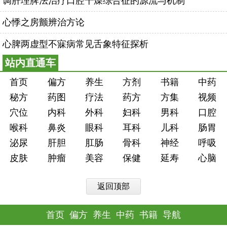
调肝理脾法治疗口腔干燥综合征的源流与机制
心悸之房颤辨治方论
心脾两虚型不寐病常见舌象特征探析
站内直通车
首页
偏方
养生
方剂
书籍
中药
秘方
药图
疗法
药方
方集
视频
穴位
内科
外科
妇科
男科
口腔
喉科
鼻炎
眼科
耳科
儿科
肠胃
泌尿
肝胆
肛肠
骨科
神经
呼吸
皮肤
肿瘤
美容
保健
延寿
心脑
返回顶部
首页
偏方
养生
中药
书籍
导航