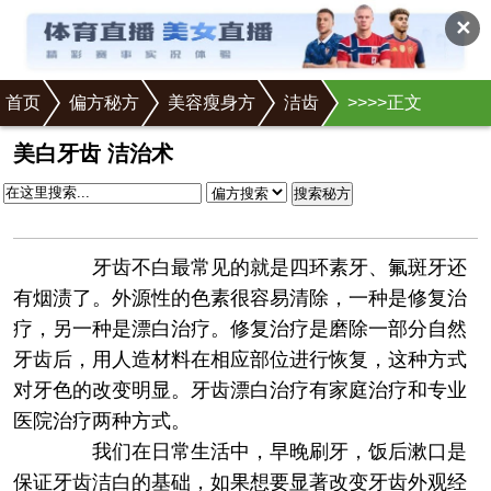
✕
首页
偏方秘方
美容瘦身方
洁齿
>
>
>
>正文
美白牙齿 洁治术
搜索秘方
牙齿不白最常见的就是四环素牙、氟斑牙还
有烟渍了。外源性的色素很容易清除，一种是修复治
疗，另一种是漂白治疗。修复治疗是磨除一部分自然
牙齿后，用人造材料在相应部位进行恢复，这种方式
对牙色的改变明显。牙齿漂白治疗有家庭治疗和专业
医院治疗两种方式。
我们在日常生活中，早晚刷牙，饭后漱口是
保证牙齿洁白的基础，如果想要显著改变牙齿外观经