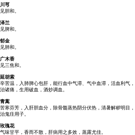
川芎
见胆和。
泽兰
见脾和。
郁金
见肺和。
广木香
见三焦和。
延胡索
辛苦温，入肺脾心包肝，能行血中气滞、气中血滞，活血利气，
治诸痛，生用破血，酒炒调血。
青蒿
苦寒芬芳，入肝胆血分，除骨髓蒸热阴分伏热，清暑解秽明目，
治鬼疰用子。
玫瑰花
气味甘平，香而不散，肝病用之多效，蒸露尤佳。