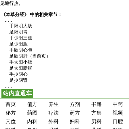
见通行热。
《本草分经》
中的相关章节：
……
手阳明大肠
足阳明胃
手少阳三焦
足少阳胆
手厥阴心包
足厥阴肝（当前页）
手太阳小肠
足太阳膀胱
手少阴心
足少阴肾
……
站内直通车
首页
偏方
养生
方剂
书籍
中药
秘方
药图
疗法
药方
方集
视频
穴位
内科
外科
妇科
男科
口腔