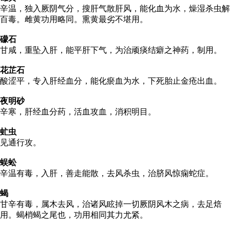
辛温，独入厥阴气分，搜肝气散肝风，能化血为水，燥湿杀虫解
百毒。雌黄功用略同。熏黄最劣不堪用。
礞石
甘咸，重坠入肝，能平肝下气，为治顽痰结癖之神药，制用。
花芷石
酸涩平，专入肝经血分，能化瘀血为水，下死胎止金疮出血。
夜明砂
辛寒，肝经血分药，活血攻血，消积明目。
虻虫
见通行攻。
蜈蚣
辛温有毒，入肝，善走能散，去风杀虫，治脐风惊痫蛇症。
蝎
甘辛有毒，属木去风，治诸风眩掉一切厥阴风木之病，去足焙
用。蝎梢蝎之尾也，功用相同其力尤紧。