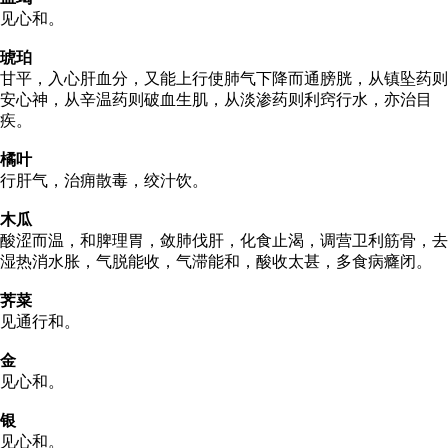
见心和。
琥珀
甘平，入心肝血分，又能上行使肺气下降而通膀胱，从镇坠药则
安心神，从辛温药则破血生肌，从淡渗药则利窍行水，亦治目
疾。
橘叶
行肝气，治痈散毒，绞汁饮。
木瓜
酸涩而温，和脾理胃，敛肺伐肝，化食止渴，调营卫利筋骨，去
湿热消水胀，气脱能收，气滞能和，酸收太甚，多食病癃闭。
荠菜
见通行和。
金
见心和。
银
见心和。