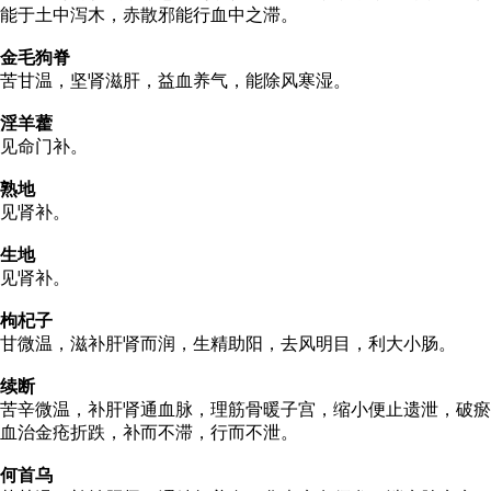
能于土中泻木，赤散邪能行血中之滞。
金毛狗脊
苦甘温，坚肾滋肝，益血养气，能除风寒湿。
淫羊藿
见命门补。
熟地
见肾补。
生地
见肾补。
枸杞子
甘微温，滋补肝肾而润，生精助阳，去风明目，利大小肠。
续断
苦辛微温，补肝肾通血脉，理筋骨暖子宫，缩小便止遗泄，破瘀
血治金疮折跌，补而不滞，行而不泄。
何首乌