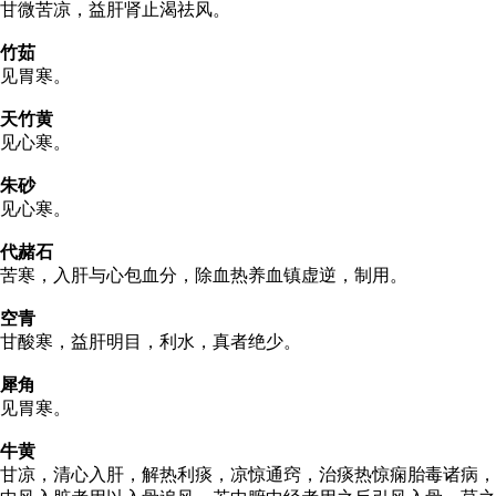
甘微苦凉，益肝肾止渴祛风。
竹茹
见胃寒。
天竹黄
见心寒。
朱砂
见心寒。
代赭石
苦寒，入肝与心包血分，除血热养血镇虚逆，制用。
空青
甘酸寒，益肝明目，利水，真者绝少。
犀角
见胃寒。
牛黄
甘凉，清心入肝，解热利痰，凉惊通窍，治痰热惊痫胎毒诸病，