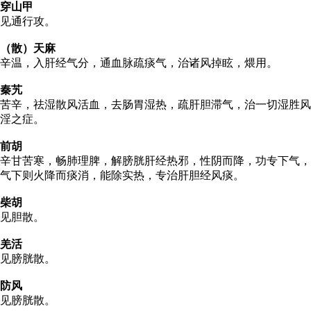
穿山甲
见通行攻。
（散）天麻
辛温，入肝经气分，通血脉疏痰气，治诸风掉眩，煨用。
秦艽
苦辛，祛湿散风活血，去肠胃湿热，疏肝胆滞气，治一切湿胜风
淫之症。
前胡
辛甘苦寒，畅肺理脾，解膀胱肝经热邪，性阴而降，功专下气，
气下则火降而痰消，能除实热，专治肝胆经风痰。
柴胡
见胆散。
羌活
见膀胱散。
防风
见膀胱散。