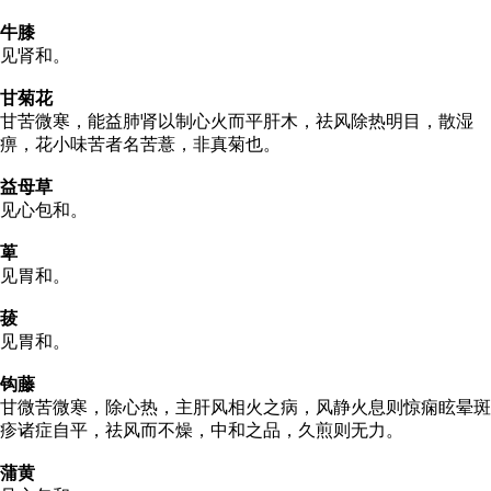
牛膝
见肾和。
甘菊花
甘苦微寒，能益肺肾以制心火而平肝木，祛风除热明目，散湿
痹，花小味苦者名苦薏，非真菊也。
益母草
见心包和。
萆
见胃和。
菝
见胃和。
钩藤
甘微苦微寒，除心热，主肝风相火之病，风静火息则惊痫眩晕斑
疹诸症自平，祛风而不燥，中和之品，久煎则无力。
蒲黄