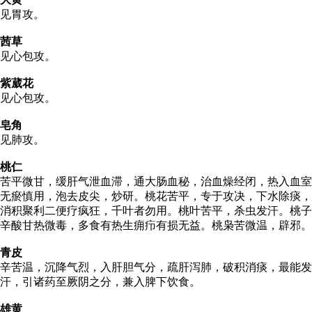
见胃攻。
茜草
见心包攻。
紫葳花
见心包攻。
皂角
见肺攻。
桃仁
苦平微甘，缓肝气泄血滞，通大肠血秘，治血燥经闭，热入血室
无瘀慎用，泡去皮尖，炒研。桃花苦平，专于攻决，下水除痰，
消积聚利二便疗疯狂，千叶者勿用。桃叶苦平，杀虫发汗。桃子
辛酸甘热微毒，多食有热生痈疖有损无益。桃枭苦微温，辟邪。
青皮
辛苦温，沉降气烈，入肝胆气分，疏肝泻肺，破积消痰，最能发
汗，引诸药至厥阴之分，兼入脾下饮食。
雄黄