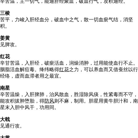
辛苦温，主一切气，能通肝经聚血，破血行气，攻积通经。
三棱
苦平，力峻入肝经血分，破血中之气，散一切血瘀气结，消坚
积。
姜黄
见脾攻。
红花
辛甘苦温，入肝经，破瘀活血，润燥消肿，过用能使血行不止。
胭脂活血解痘毒。绛纬略得
红花
之力，可以养血而又借蚕丝以行
经络，虚而血滞者用之最宜。
南星
辛苦温燥，入肝脾肺，治风散血，胜湿除风痰，性紧毒而不守，
能攻积拔肿堕胎，得
防风
则不麻，制用。胆星用黄牛胆汁和，南
星末入胆中风干，功用同。
大戟
见通行攻。
大黄