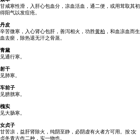
甘咸寒性滑，入肝心包血分，凉血活血，通二便，或用茸取其初
得阳气以发痘疮。
丹皮
辛苦微寒，入心肾心包肝，善泻相火，功胜
黄柏
，和血凉血而生
血去瘀，除热退无汗之骨蒸。
青黛
见通行寒。
射干
见肺寒。
车前子
见膀胱寒。
槐实
见大肠寒。
女贞子
甘苦凉，益肝肾除火，纯阴至静，必阴虚有火者方可用。按∶女
贞冬青古作二种，实一物也。