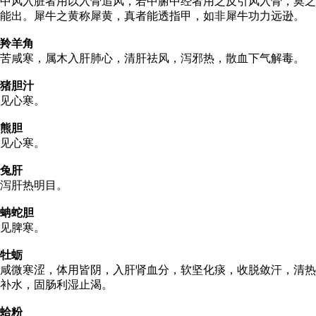
中风入脏者用以入骨追风，若中腑中经者用之反引风入骨，莫之
能出。犀牛之黄称犀黄，真者能透指甲，如非犀牛功力远逊。
羚羊角
苦咸寒，属木入肝肺心，清肝祛风，泻邪热，散血下气解毒。
猪胆汁
见心寒。
熊胆
见心寒。
兔肝
泻肝热明目。
蚺蛇胆
见脾寒。
牡蛎
咸微寒涩，体用皆阴，入肝肾血分，软坚化痰，收脱敛汗，清热
补水，固肠利湿止渴。
蛤粉