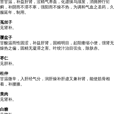
苦甘温，补益肝肾，涩精气养血，化虚痰乌须发，消痈肿疗疟
痢，补阴而不滞不寒，强阳而不燥不热，为调和气血之圣药，久
服延年，制用。
菟丝子
见肾补。
覆盆子
甘酸温而性固涩，补益肝肾，固精明目，起阳痿缩小便，强肾无
燥热之偏，固精无凝滞之害。叶绞汁治目弦虫，除肤赤。
枣仁
见胆补。
杜仲
甘温微辛，入肝经气分，润肝燥补肝虚又兼补肾，能使筋骨相
着，补腰膝。
萸肉
见肾补。
白糖