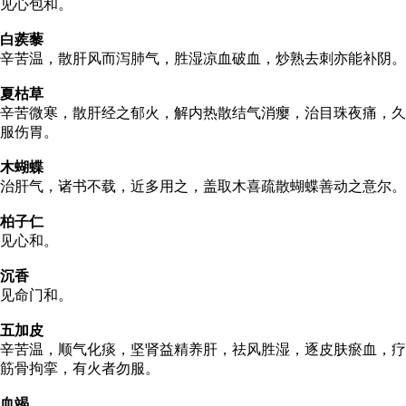
见心包和。
白蒺藜
辛苦温，散肝风而泻肺气，胜湿凉血破血，炒熟去刺亦能补阴。
夏枯草
辛苦微寒，散肝经之郁火，解内热散结气消瘿，治目珠夜痛，久
服伤胃。
木蝴蝶
治肝气，诸书不载，近多用之，盖取木喜疏散蝴蝶善动之意尔。
柏子仁
见心和。
沉香
见命门和。
五加皮
辛苦温，顺气化痰，坚肾益精养肝，祛风胜湿，逐皮肤瘀血，疗
筋骨拘挛，有火者勿服。
血竭