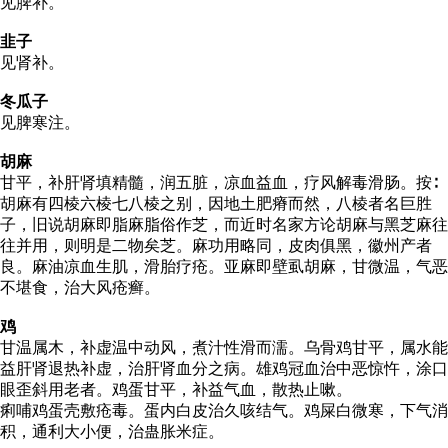
见脾补。
韭子
见肾补。
冬瓜子
见脾寒注。
胡麻
甘平，补肝肾填精髓，润五脏，凉血益血，疗风解毒滑肠。按∶
胡麻有四棱六棱七八棱之别，因地土肥瘠而然，八棱者名巨胜
子，旧说胡麻即脂麻脂俗作芝，而近时名家方论胡麻与黑芝麻往
往并用，则明是二物矣芝。麻功用略同，皮肉俱黑，徽州产者
良。麻油凉血生肌，滑胎疗疮。亚麻即壁虱胡麻，甘微温，气恶
不堪食，治大风疮癣。
鸡
甘温属木，补虚温中动风，煮汁性滑而濡。乌骨鸡甘平，属水能
益肝肾退热补虚，治肝肾血分之病。雄鸡冠血治中恶惊忤，涂口
眼歪斜用老者。鸡蛋甘平，补益气血，散热止嗽。
痢哺鸡蛋壳敷疮毒。蛋内白皮治久咳结气。鸡屎白微寒，下气消
积，通利大小便，治蛊胀米症。