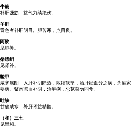
牛筋
补肝强筋，益气力续绝伤。
羊肝
青色者补肝明目。胆苦寒，点目良。
阿胶
见肺补。
桑螵蛸
见肾补。
鳖甲
咸寒属阴，入肝补阴除热，散结软坚，治肝经血分之病，为疟家
要药。鳖肉凉血补阴，治疟痢，忌苋菜勿同食。
吐铁
甘酸咸寒，补肝肾益精髓。
（和）三七
见胃和。