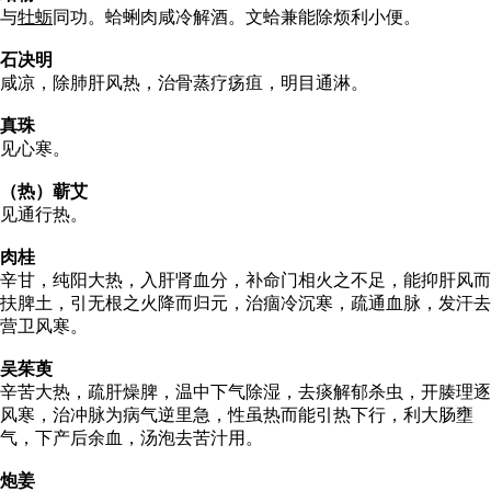
与
牡蛎
同功。蛤蜊肉咸冷解酒。文蛤兼能除烦利小便。
石决明
咸凉，除肺肝风热，治骨蒸疗疡疽，明目通淋。
真珠
见心寒。
（热）蕲艾
见通行热。
肉桂
辛甘，纯阳大热，入肝肾血分，补命门相火之不足，能抑肝风而
扶脾土，引无根之火降而归元，治痼冷沉寒，疏通血脉，发汗去
营卫风寒。
吴茱萸
辛苦大热，疏肝燥脾，温中下气除湿，去痰解郁杀虫，开腠理逐
风寒，治冲脉为病气逆里急，性虽热而能引热下行，利大肠壅
气，下产后余血，汤泡去苦汁用。
炮姜