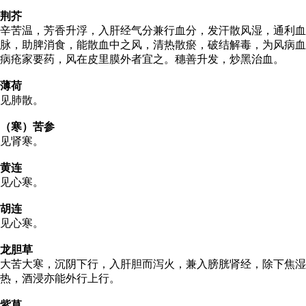
荆芥
辛苦温，芳香升浮，入肝经气分兼行血分，发汗散风湿，通利血
脉，助脾消食，能散血中之风，清热散瘀，破结解毒，为风病血
病疮家要药，风在皮里膜外者宜之。穗善升发，炒黑治血。
薄荷
见肺散。
（寒）苦参
见肾寒。
黄连
见心寒。
胡连
见心寒。
龙胆草
大苦大寒，沉阴下行，入肝胆而泻火，兼入膀胱肾经，除下焦湿
热，酒浸亦能外行上行。
紫草