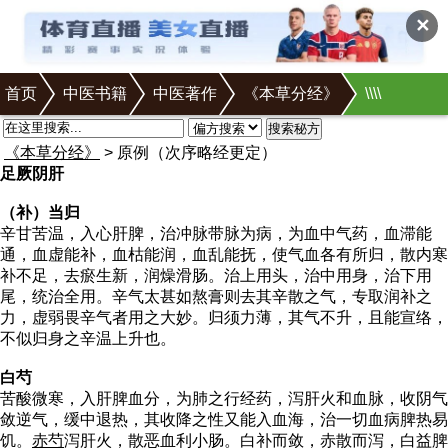
✕
首页
中医书籍
中医著作
《本草分经》
\
\
\
\
搜索秘方
《本草分经》
> 原例（次序略经更定）
足厥阴肝
（补）当归
辛甘苦温，入心肝脾，治冲脉带脉为病，为血中气药，血滞能
通，血虚能补，血枯能润，血乱能抚，使气血各有所归，散内寒
补不足，去瘀生新，润燥滑肠。治上用头，治中用身，治下用
尾，统治全用。辛气太甚如熬膏则去其辛散之气，专取润补之
力，虚弱畏辛气者用之大妙。归须力薄，其气不升，且能宣络，
不似归身之辛温上升也。
白芍
苦酸微寒，入肝脾血分，为肺之行经药，泻肝火和血脉，收阴气
敛逆气，缓中退热，其收降之性又能入血海，治一切血病脾热易
饥。
赤芍
泻肝火，散恶血利小肠。白补而敛，赤散而泻，白益脾