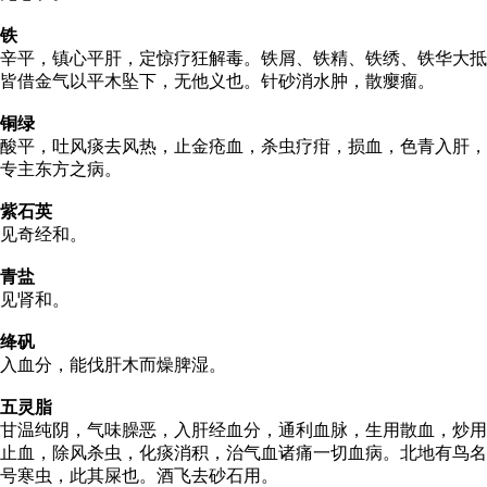
铁
辛平，镇心平肝，定惊疗狂解毒。铁屑、铁精、铁绣、铁华大抵
皆借金气以平木坠下，无他义也。针砂消水肿，散瘿瘤。
铜绿
酸平，吐风痰去风热，止金疮血，杀虫疗疳，损血，色青入肝，
专主东方之病。
紫石英
见奇经和。
青盐
见肾和。
绛矾
入血分，能伐肝木而燥脾湿。
五灵脂
甘温纯阴，气味臊恶，入肝经血分，通利血脉，生用散血，炒用
止血，除风杀虫，化痰消积，治气血诸痛一切血病。北地有鸟名
号寒虫，此其屎也。酒飞去砂石用。