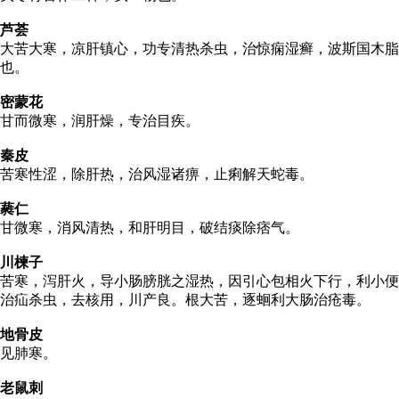
芦荟
大苦大寒，凉肝镇心，功专清热杀虫，治惊痫湿癣，波斯国木脂
也。
密蒙花
甘而微寒，润肝燥，专治目疾。
秦皮
苦寒性涩，除肝热，治风湿诸痹，止痢解天蛇毒。
蕤仁
甘微寒，消风清热，和肝明目，破结痰除痞气。
川楝子
苦寒，泻肝火，导小肠膀胱之湿热，因引心包相火下行，利小便
治疝杀虫，去核用，川产良。根大苦，逐蛔利大肠治疮毒。
地骨皮
见肺寒。
老鼠刺