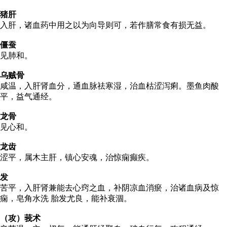
猪肝
入肝，诸血药中用之以为向导则可，若作膳常食有损无益。
僵蚕
见肺和。
乌贼骨
咸温，入肝肾血分，通血脉祛寒湿，治血枯涩泻痢。墨鱼肉酸
平，益气通经。
龙骨
见心和。
龙齿
涩平，属木主肝，镇心安魂，治惊痫癫疾。
发
苦平，入肝肾兼能去心窍之血，补阴凉血消瘀，治诸血病及惊
痫，皂角水洗 胎发尤良，能补衰涸。
（攻）莪术