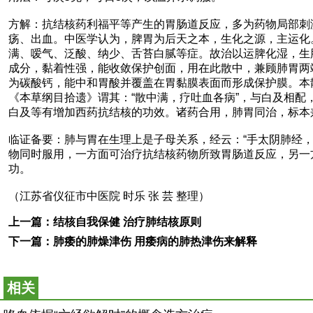
方解：抗结核药利福平等产生的胃肠道反应，多为药物局部刺
疡、出血。中医学认为，脾胃为后天之本，生化之源，主运化
满、嗳气、泛酸、纳少、舌苔白腻等症。故治以运脾化湿，生
成分，黏着性强，能收敛保护创面，用在此散中，兼顾肺胃两
为碳酸钙，能中和胃酸并覆盖在胃黏膜表面而形成保护膜。本
《本草纲目拾遗》谓其：“散中满，疗吐血各病”，与白及相
白及等有增加西药抗结核的功效。诸药合用，肺胃同治，标本
临证备要：肺与胃在生理上是子母关系，经云：“手太阴肺经
物同时服用，一方面可治疗抗结核药物所致胃肠道反应，另一
功。
（江苏省仪征市中医院 时乐 张 芸 整理）
上一篇：
结核自我保健 治疗肺结核原则
下一篇：
肺痿的肺燥津伤 用痿病的肺热津伤来解释
相关