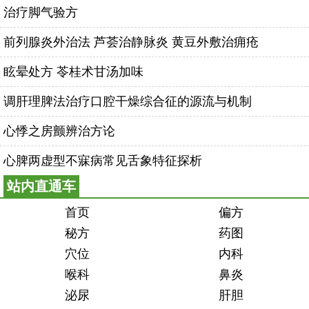
治疗脚气验方
前列腺炎外治法 芦荟治静脉炎 黄豆外敷治痈疮
眩晕处方 苓桂术甘汤加味
调肝理脾法治疗口腔干燥综合征的源流与机制
心悸之房颤辨治方论
心脾两虚型不寐病常见舌象特征探析
站内直通车
首页
偏方
秘方
药图
穴位
内科
喉科
鼻炎
泌尿
肝胆