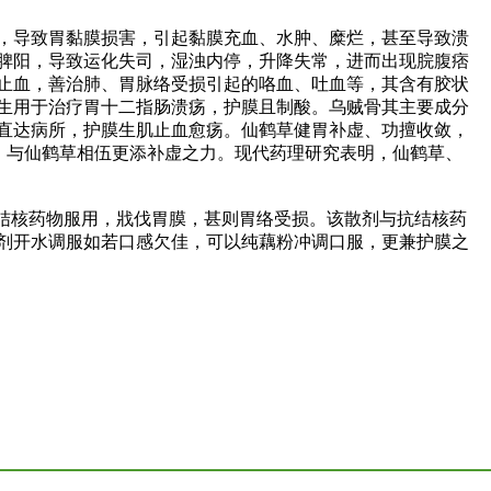
，导致胃黏膜损害，引起黏膜充血、水肿、糜烂，甚至导致溃
脾阳，导致运化失司，湿浊内停，升降失常，进而出现脘腹痞
止血，善治肺、胃脉络受损引起的咯血、吐血等，其含有胶状
生用于治疗胃十二指肠溃疡，护膜且制酸。乌贼骨其主要成分
直达病所，护膜生肌止血愈疡。仙鹤草健胃补虚、功擅收敛，
，与仙鹤草相伍更添补虚之力。现代药理研究表明，仙鹤草、
抗结核药物服用，戕伐胃膜，甚则胃络受损。该散剂与抗结核药
剂开水调服如若口感欠佳，可以纯藕粉冲调口服，更兼护膜之