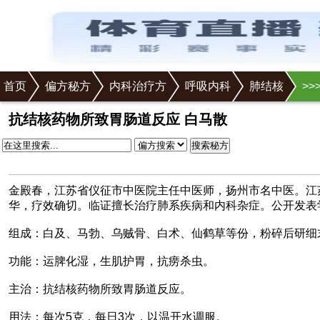
首页
偏方秘方
内科治疗方
呼吸内科
肺结核
>
>
抗结核药物所致胃肠道反应 白马散
搜索秘方
金殿春，江苏省仪征市中医院主任中医师，扬州市名中医。江
华，疗效确切。临证擅长治疗肺系疾病和内科杂症。公开发表
组成：白及、马勃、乌贼骨、白术、仙鹤草等份，粉碎后研细
功能：运脾化湿，生肌护胃，抗痨杀虫。
主治：抗结核药物所致胃肠道反应。
用法：每次5克，每日3次，以温开水调服。