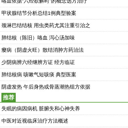
咯血依据“六经欲解时”的概念选方治疗
甲状腺结节分析总结1例典型验案
颈淋巴结结核 用虫类药尤其注重引治之
肺结核（陈旧）咯血 泻心汤加味
瘿病（阴虚火旺）散结消肿方药治法
少阴病辨六经继辨方证 经方临证
肺结核病 咳嗽气短咳痰 典型医案
阴虚发热 午后身热或骨蒸潮热组方依据
推荐
失眠的病因病机 脏腑失和心神失养
中医对近视临床治疗方法概述