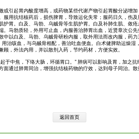
激或引起胃内酸度增高，或药物某些代谢产物引起胃酸分泌增加
。服用抗结核药后，损伤脾胃，导致运化失常；服药日久，伤及
肌护胃。白及、马勃、乌贼骨等生肌护胃。白及补肺生肌、敛疮
端。马勃质轻，外用可止血，内服善治肺胃出血，近贤章次公先
散中以白及、马勃、乌贼骨研粉内服，取外用法而改内服，药力
配，用治咳血，与乌贼骨相配，善治吐血便血。白术健脾助运燥湿
兼顾，外法内用，并以散剂入药，节约药材，方便实效。
，起于中焦，下络大肠，环循胃口。” 肺病可以影响及胃，加之
方面通过肺胃同治，增强抗结核药物的疗效，达到母子同治。散
返回首页