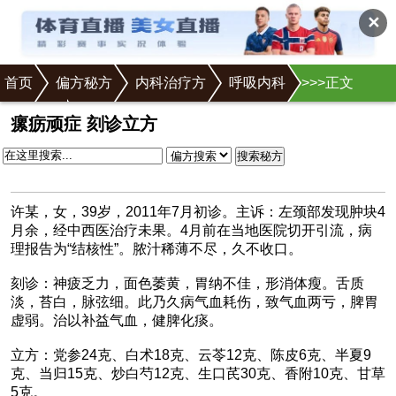
✕
首页
偏方秘方
内科治疗方
呼吸内科
>
>
>
>
>正文
肺结核
瘰疬顽症 刻诊立方
搜索秘方
许某，女，39岁，2011年7月初诊。主诉：左颈部发现肿块4
月余，经中西医治疗未果。4月前在当地医院切开引流，病
理报告为“结核性”。脓汁稀薄不尽，久不收口。
刻诊：神疲乏力，面色萎黄，胃纳不佳，形消体瘦。舌质
淡，苔白，脉弦细。此乃久病气血耗伤，致气血两亏，脾胃
虚弱。治以补益气血，健脾化痰。
立方：党参24克、白术18克、云苓12克、陈皮6克、半夏9
克、当归15克、炒白芍12克、生口芪30克、香附10克、甘草
5克。