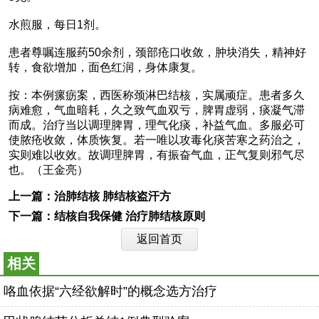
水煎服，每日1剂。
患者尊嘱连服药50余剂，颈部疮口收敛，肿块消失，精神好
转，食欲增加，面色红润，身体康复。
按：本例瘰疬案，西医称颈淋巴结核，实属顽症。患者多久
病难愈，气血暗耗，久之致气血双亏，脾胃虚弱，痰凝气滞
而成。治疗当以调理脾胃，理气化痰，补益气血。多服必可
使脓疮收敛，体质恢复。若一唯以攻毒化痰苦寒之药治之，
实则难以收效。故调理脾胃，有振奋气血，正气复则邪气尽
也。（王金亮）
上一篇：
治肺结核 肺结核盗汗方
下一篇：
结核自我保健 治疗肺结核原则
返回首页
相关
咯血依据“六经欲解时”的概念选方治疗