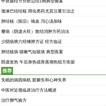
甲状腺结节分析总结1例典型验案
颈淋巴结结核 用虫类药尤其注重引治之
肺结核（陈旧）咯血 泻心汤加味
瘿病（阴虚火旺）散结消肿方药治法
少阴病辨六经继辨方证 经方临证
肺结核病 咳嗽气短咳痰 典型医案
阴虚发热 午后身热或骨蒸潮热组方依据
推荐
失眠的病因病机 脏腑失和心神失养
中医对近视临床治疗方法概述
治疗脚气验方