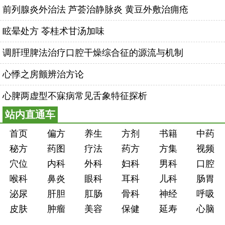
前列腺炎外治法 芦荟治静脉炎 黄豆外敷治痈疮
眩晕处方 苓桂术甘汤加味
调肝理脾法治疗口腔干燥综合征的源流与机制
心悸之房颤辨治方论
心脾两虚型不寐病常见舌象特征探析
站内直通车
首页
偏方
养生
方剂
书籍
中药
秘方
药图
疗法
药方
方集
视频
穴位
内科
外科
妇科
男科
口腔
喉科
鼻炎
眼科
耳科
儿科
肠胃
泌尿
肝胆
肛肠
骨科
神经
呼吸
皮肤
肿瘤
美容
保健
延寿
心脑