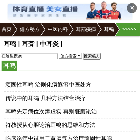
✕
首页
偏方秘方
中医内科
耳部疾病
耳鸣
>
>
>
>
>
耳鸣
|
耳聋
|
中耳炎
|
搜索秘方
耳鸣
顽固性耳鸣 治则化痰逐瘀中医处方
传说中的耳鸣 几种方法结合治疗
耳鸣先定病位次辨虚实 再别脏腑论治
符教授从心胆论治耳鸣的思维和方法
临床诊疗中试用二首运气方治疗顽固性耳鸣