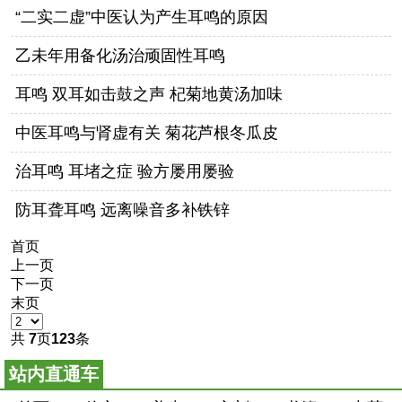
“二实二虚”中医认为产生耳鸣的原因
乙未年用备化汤治顽固性耳鸣
耳鸣 双耳如击鼓之声 杞菊地黄汤加味
中医耳鸣与肾虚有关 菊花芦根冬瓜皮
治耳鸣 耳堵之症 验方屡用屡验
防耳聋耳鸣 远离噪音多补铁锌
首页
上一页
下一页
末页
共
7
页
123
条
站内直通车