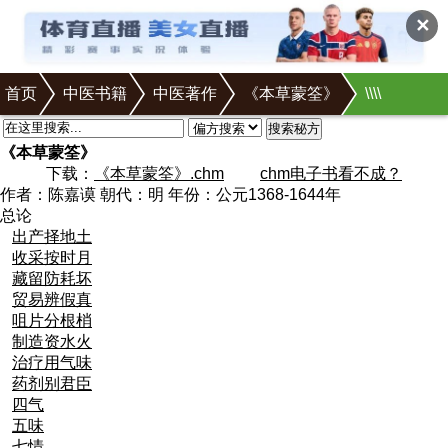
✕
首页
中医书籍
中医著作
《本草蒙筌》
\
\
\
\
搜索秘方
《本草蒙筌》
下载：
《本草蒙筌》.chm
chm电子书看不成？
作者：陈嘉谟 朝代：明 年份：公元1368-1644年
总论
出产择地土
收采按时月
藏留防耗坏
贸易辨假真
咀片分根梢
制造资水火
治疗用气味
药剂别君臣
四气
五味
七情