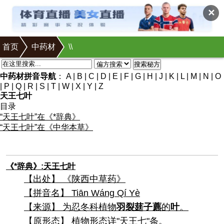
✕
首页
中药材
\
\
搜索秘方
中药材拼音导航
：
A
|
B
|
C
|
D
|
E
|
F
|
G
|
H
|
J
|
K
|
L
|
M
|
N
|
O
|
P
|
Q
|
R
|
S
|
T
|
W
|
X
|
Y
|
Z
天王七叶
目录
“天王七叶”在《*辞典》
“天王七叶”在《中华本草》
《*辞典》:天王七叶
【出处】 《陕西中草药》
【拼音名】 Tiān Wánɡ Qí Yè
【来源】 为忍冬科植物
羽裂莛子藨
的
叶
。
【原形态】 植物形态详"天王七"条。