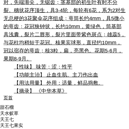
对，先端渐尖，无锯齿；茎基部的初生叶有时不分
裂。穗状花序顶生，具3-4轮，每轮有6花，系为2对生
无总梗的3花聚伞花序组成；萼筒长约4mm，具5微小
的萼齿；花冠狭钟状，长约10mm，黄绿色，筒基部
具浅囊，裂片二唇形，裂片里面带紫色斑点；雄蕊5，
与花柱均稍短于花冠。核果宾球形，直径约10mm，
冠以宿存的萼齿；核3粒，扁，亮黑色。花期5-6月，
果期8-9月。
【性味】 味苦；涩；性平
【功能主治】 止血生肌。主刀伤出血
【用法用量】 外用：适量，鲜品捣敷。
【摘录】 《中华本草》
页首
甜石榴
天水蚁草
天王七
天王七果实