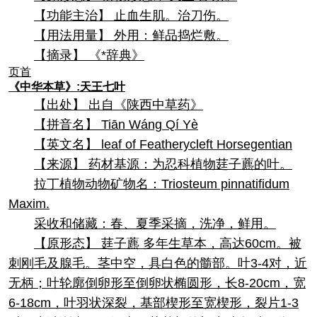
【功能主治】 止血生肌。治刀伤。
【用法用量】 外用：鲜品捣烂敷。
【摘录】 《*辞典》
页首
《中华本草》:天王七叶
【出处】 出自《陕西中草药》
【拼音名】 Tiān Wánɡ Qí Yè
【英文名】 leaf of Featherycleft Horsegentian
【来源】 药材基源：为忍科植物莛子藨的叶。
拉丁植物动物矿物名：Triosteum pinnatifidum
Maxim.
采收和储藏：春、夏季采摘，洗净，鲜用。
【原形态】 莛子藨 多年生草本，高达60cm。被
刺刚毛及腺毛。茎中空，具白色的髓部。叶3-4对，近
无柄；叶轮廓倒卵形至倒卵状椭圆形，长8-20cm，宽
6-18cm，叶羽状深裂，基部楔形至宽楔形，裂片1-3