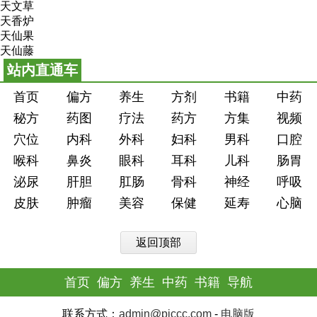
天文草
天香炉
天仙果
天仙藤
站内直通车
首页
偏方
养生
方剂
书籍
中药
秘方
药图
疗法
药方
方集
视频
穴位
内科
外科
妇科
男科
口腔
喉科
鼻炎
眼科
耳科
儿科
肠胃
泌尿
肝胆
肛肠
骨科
神经
呼吸
皮肤
肿瘤
美容
保健
延寿
心脑
返回顶部
首页
偏方
养生
中药
书籍
导航
联系方式：
admin@piccc.com
-
电脑版